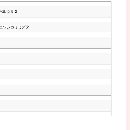
水田５９２
ニワシカミミズタ