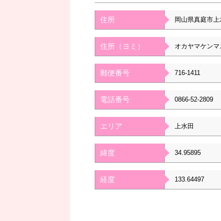
住所
岡山県真庭市上
住所（ヨミ）
オカヤマケンマ
郵便番号
716-1411
電話番号
0866-52-2809
エリア
上水田
緯度
34.95895
経度
133.64497