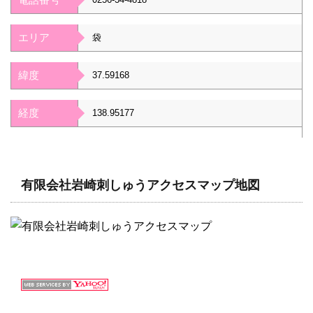
エリア
袋
緯度
37.59168
経度
138.95177
有限会社岩崎刺しゅうアクセスマップ地図