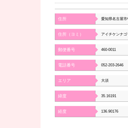
住所
愛知県名古屋市
住所（ヨミ）
アイチケンナゴ
郵便番号
460-0011
電話番号
052-203-2646
エリア
大須
緯度
35.16191
経度
136.90176