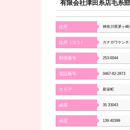
有限会社津田糸店毛糸
住所
神奈川県茅ヶ崎
住所（ヨミ）
カナガワケンチ
郵便番号
253-0044
電話番号
0467-82-2873
エリア
新栄町
緯度
35.33043
経度
139.40399