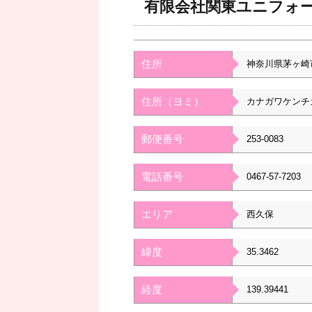
有限会社関東ユニフォ
住所
神奈川県茅ヶ崎
住所（ヨミ）
カナガワケンチ
郵便番号
253-0083
電話番号
0467-57-7203
エリア
西久保
緯度
35.3462
経度
139.39441