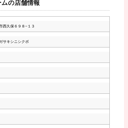
ームの店舗情報
市西久保６９８−１３
ガサキシニシクボ