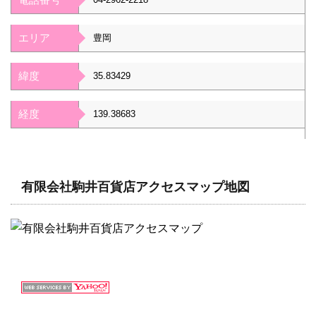
エリア
豊岡
緯度
35.83429
経度
139.38683
有限会社駒井百貨店アクセスマップ地図