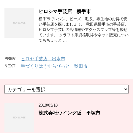
ヒロシマ手芸店 横手市
横手市でレジン、ビーズ、毛糸、布生地のお得で安
い手芸店を探しましょう。 秋田県横手市の手芸店、
ヒロシマ手芸店の店情報やアクセスマップ等を載せ
ています。 クラフト系資格取得やネット販売につい
てもちょっと …
PREV
ヒロヤ手芸店 出水市
NEXT
手づくりはうすらびっと 秋田市
カ
テ
ゴ
2018/03/18
リ
ー
株式会社ウイング阪 平塚市