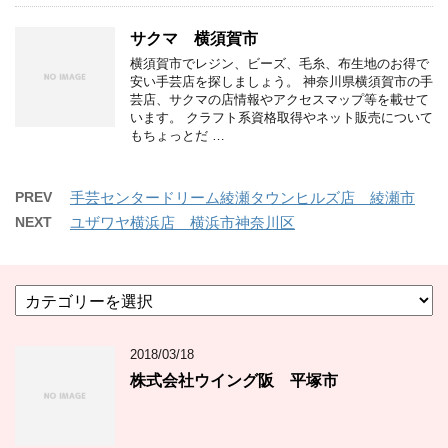
サクマ 横須賀市
横須賀市でレジン、ビーズ、毛糸、布生地のお得で
安い手芸店を探しましょう。 神奈川県横須賀市の手
芸店、サクマの店情報やアクセスマップ等を載せて
います。 クラフト系資格取得やネット販売について
もちょっとだ …
PREV
手芸センタードリーム綾瀬タウンヒルズ店 綾瀬市
NEXT
ユザワヤ横浜店 横浜市神奈川区
カ
テ
ゴ
2018/03/18
リ
ー
株式会社ウイング阪 平塚市