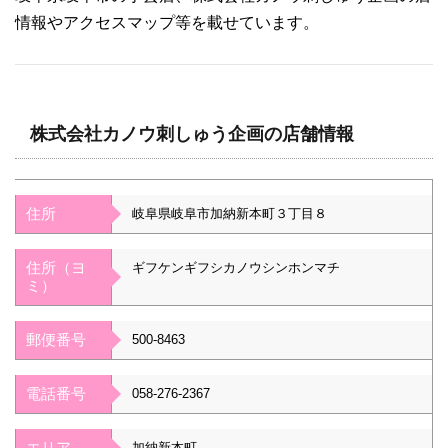
情報やアクセスマップ等を載せています。
株式会社カノウ刺しゅう企画の店舗情報
住所
岐阜県岐阜市加納新本町３丁目８
住所（ヨ
ギフケンギフシカノウシンホンマチ
ミ）
郵便番号
500-8463
電話番号
058-276-2367
エリア
加納新本町