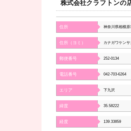
株式会社クラフトンの
住所
神奈川県相模原
住所（ヨミ）
カナガワケンサ
郵便番号
252-0134
電話番号
042-703-6264
エリア
下九沢
緯度
35.58222
経度
139.33859