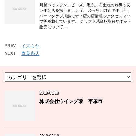
川越市でレジン、ビーズ、毛糸、布生地のお得で安
い手芸店を探しましょう。 埼玉県川越市の手芸店、
パーツクラブ川越モディ店の店情報やアクセスマッ
プ等を載せています。 クラフト系資格取得やネット
販売について …
PREV
イズミヤ
NEXT
青葉糸店
カ
テ
ゴ
2018/03/18
リ
ー
株式会社ウイング阪 平塚市