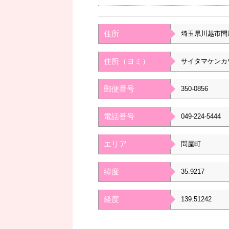
住所
埼玉県川越市問
住所（ヨミ）
サイタマケンカ
郵便番号
350-0856
電話番号
049-224-5444
エリア
問屋町
緯度
35.9217
経度
139.51242