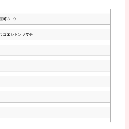
屋町３−９
ワゴエシトンヤマチ