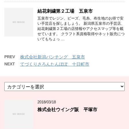
結花刺繍第２工場 五泉市
五泉市でレジン、ビーズ、毛糸、布生地のお得で安
い手芸店を探しましょう。 新潟県五泉市の手芸店、
結花刺繍第２工場の店情報やアクセスマップ等を載
せています。 クラフト系資格取得やネット販売につ
いてもちょっ …
PREV
株式会社新潟パンチング 五泉市
NEXT
てづくりさろんたんぽぽ 十日町市
カ
テ
ゴ
2018/03/18
リ
ー
株式会社ウイング阪 平塚市