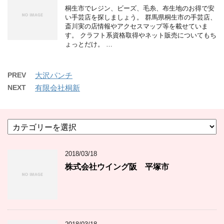
桐生市でレジン、ビーズ、毛糸、布生地のお得で安
い手芸店を探しましょう。 群馬県桐生市の手芸店、
斎川実の店情報やアクセスマップ等を載せていま
す。 クラフト系資格取得やネット販売についてもち
ょっとだけ。 …
PREV
大沢パンチ
NEXT
有限会社桐新
カ
テ
ゴ
2018/03/18
リ
ー
株式会社ウイング阪 平塚市