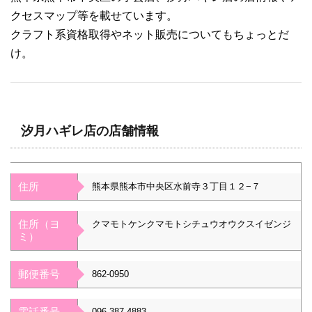
クセスマップ等を載せています。
クラフト系資格取得やネット販売についてもちょっとだ
け。
汐月ハギレ店の店舗情報
住所
熊本県熊本市中央区水前寺３丁目１２−７
住所（ヨ
クマモトケンクマモトシチュウオウクスイゼンジ
ミ）
郵便番号
862-0950
電話番号
096-387-4883