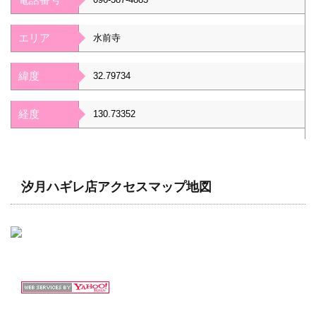
エリア
水前寺
緯度
32.79734
経度
130.73352
汐月ハギレ店アクセスマップ地図