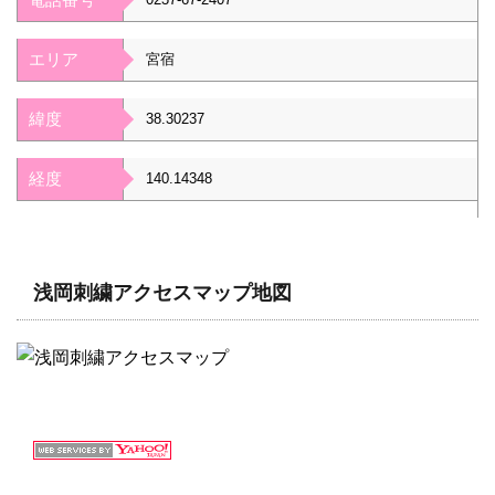
エリア
宮宿
緯度
38.30237
経度
140.14348
浅岡刺繍アクセスマップ地図