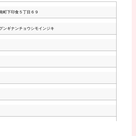
南町下印食５丁目６９
グンギナンチョウシモインジキ