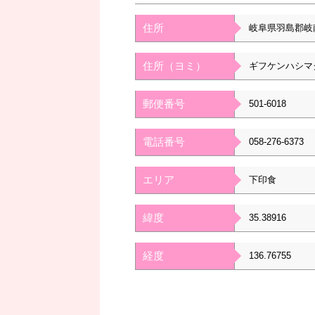
住所
岐阜県羽島郡岐
住所（ヨミ）
ギフケンハシマ
郵便番号
501-6018
電話番号
058-276-6373
エリア
下印食
緯度
35.38916
経度
136.76755