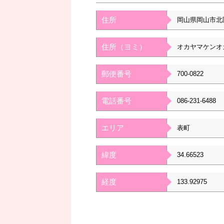
住所
岡山県岡山市北
住所（ヨミ）
オカヤマケンオ
郵便番号
700-0822
電話番号
086-231-6488
エリア
表町
緯度
34.66523
経度
133.92975