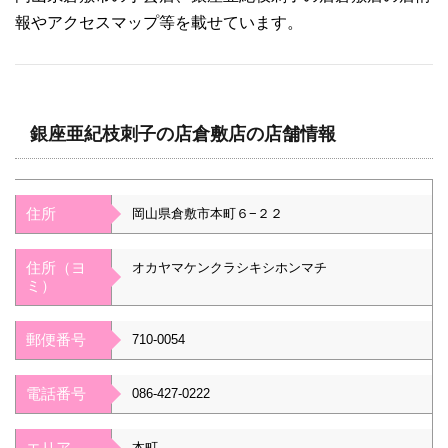
報やアクセスマップ等を載せています。
銀座亜紀枝刺子の店倉敷店の店舗情報
住所
岡山県倉敷市本町６−２２
住所（ヨ
オカヤマケンクラシキシホンマチ
ミ）
郵便番号
710-0054
電話番号
086-427-0222
エリア
本町