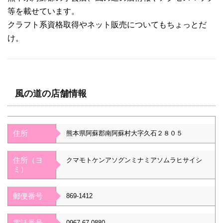
等を載せています。
クラフト系資格取得やネット販売についてもちょっとだ
け。
風の道の店舗情報
住所
熊本県阿蘇郡南阿蘇村大字久石２８０５
住所（ヨ
クマモトケンアソグンミナミアソムラヒサイシ
ミ）
郵便番号
869-1412
電話番号
0967-67-0880