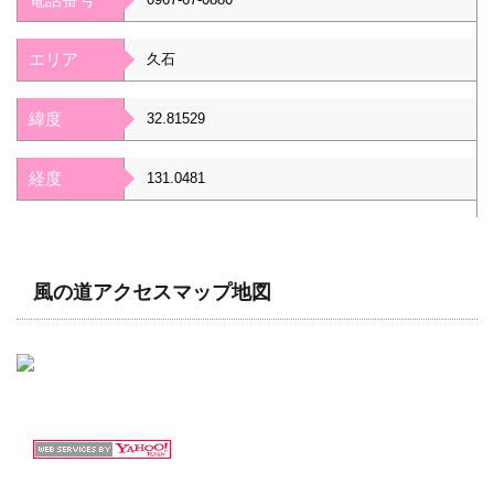
エリア
久石
緯度
32.81529
経度
131.0481
風の道アクセスマップ地図