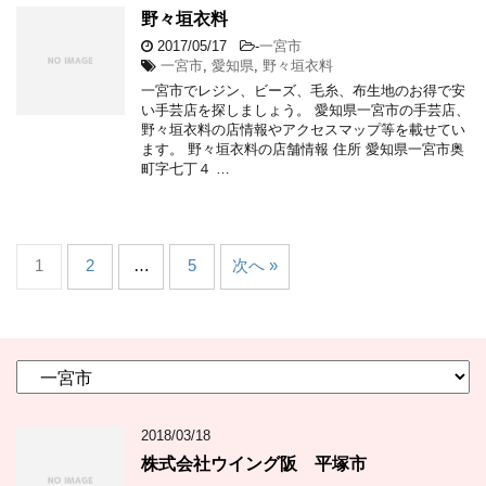
野々垣衣料
2017/05/17
-
一宮市
一宮市
,
愛知県
,
野々垣衣料
一宮市でレジン、ビーズ、毛糸、布生地のお得で安
い手芸店を探しましょう。 愛知県一宮市の手芸店、
野々垣衣料の店情報やアクセスマップ等を載せてい
ます。 野々垣衣料の店舗情報 住所 愛知県一宮市奥
町字七丁４ …
1
2
…
5
次へ »
カ
テ
ゴ
2018/03/18
リ
ー
株式会社ウイング阪 平塚市