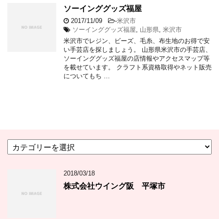
ソーインググッズ福屋
2017/11/09
-
米沢市
ソーインググッズ福屋
,
山形県
,
米沢市
米沢市でレジン、ビーズ、毛糸、布生地のお得で安
い手芸店を探しましょう。 山形県米沢市の手芸店、
ソーインググッズ福屋の店情報やアクセスマップ等
を載せています。 クラフト系資格取得やネット販売
についてもち …
カ
テ
ゴ
2018/03/18
リ
ー
株式会社ウイング阪 平塚市